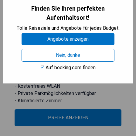
Erwin Center - University of Texas entfernt ist.
Finden Sie Ihren perfekten
Die klimatisierte Unterkunft liegt 17 km vom
Aufenthaltsort!
Austin Convention Center entfernt, und Gäste
können von der verfügbaren
Tolle Reiseziele und Angebote für jedes Budget.
Privatparkplatznutzung vor Ort sowie
Angebote anzeigen
kostenlosem WLAN profitieren. Die Unterkunft ist
rauchfrei und befindet sich 20 km vom Moody
Nein, danke
Center.
Auf booking.com finden
- Kürzlich renoviert
- Nahe zu Bars und Restaurants
- Kostenfreies WLAN
- Private Parkmöglichkeiten verfügbar
- Klimatisierte Zimmer
PREISE ANZEIGEN