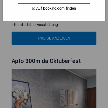
- Kostenloses WLAN
- Kostenlose Parkplätze
Auf booking.com finden
- Nichtraucherunterkunft
- In der Nähe von Sehenswürdigkeiten
- Komfortable Ausstattung
PREISE ANZEIGEN
Apto 300m da Oktuberfest