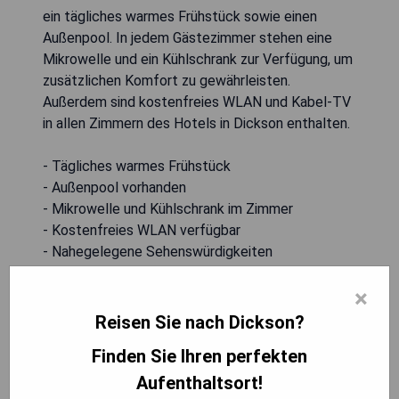
ein tägliches warmes Frühstück sowie einen
Außenpool. In jedem Gästezimmer stehen eine
Mikrowelle und ein Kühlschrank zur Verfügung, um
zusätzlichen Komfort zu gewährleisten.
Außerdem sind kostenfreies WLAN und Kabel-TV
in allen Zimmern des Hotels in Dickson enthalten.
- Tägliches warmes Frühstück
- Außenpool vorhanden
- Mikrowelle und Kühlschrank im Zimmer
- Kostenfreies WLAN verfügbar
- Nahegelegene Sehenswürdigkeiten
×
PREISE ANZEIGEN
Reisen Sie nach Dickson?
Finden Sie Ihren perfekten
Aufenthaltsort!
Comfort Inn Dickson