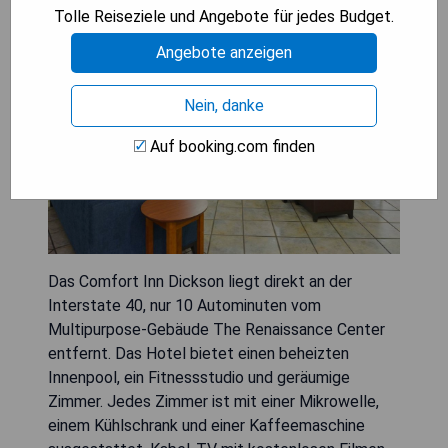
Tolle Reiseziele und Angebote für jedes Budget.
Angebote anzeigen
Nein, danke
Auf booking.com finden
Das Comfort Inn Dickson liegt direkt an der
Interstate 40, nur 10 Autominuten vom
Multipurpose-Gebäude The Renaissance Center
entfernt. Das Hotel bietet einen beheizten
Innenpool, ein Fitnessstudio und geräumige
Zimmer. Jedes Zimmer ist mit einer Mikrowelle,
einem Kühlschrank und einer Kaffeemaschine