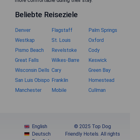
more comfortable during their stay."
Beliebte Reiseziele
Denver
Flagstaff
Palm Springs
Westkap
St. Louis
Oxford
Pismo Beach
Revelstoke
Cody
Great Falls
Wilkes-Barre
Keswick
Wisconsin Dells
Cary
Green Bay
San Luis Obispo
Franklin
Homestead
Manchester
Mobile
Cullman
English
© 2025 Top Dog
Deutsch
Friendly Hotels. All rights