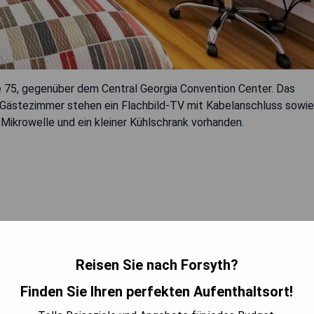
te 75, gegenüber dem Central Georgia Convention Center. Das
 Gästezimmer stehen ein Flachbild-TV mit Kabelanschluss sowie
ikrowelle und ein kleiner Kühlschrank vorhanden.
ISE ANZEIGEN
Reisen Sie nach Forsyth?
Finden Sie Ihren perfekten Aufenthaltsort!