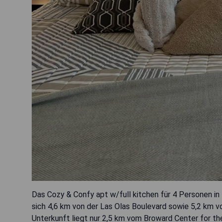
Das Cozy & Confy apt w/full kitchen für 4 Personen in
sich 4,6 km von der Las Olas Boulevard sowie 5,2 km v
Unterkunft liegt nur 2,5 km vom Broward Center for t