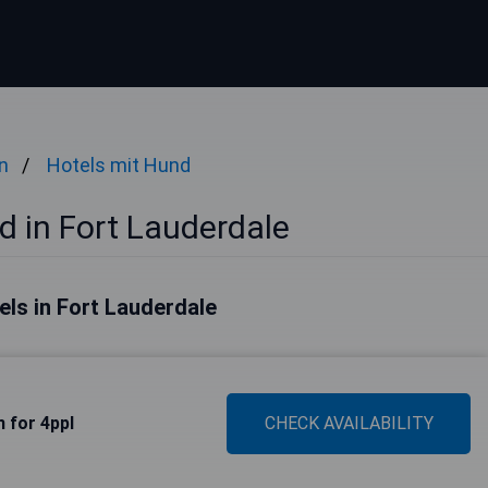
n
Hotels mit Hund
d in Fort Lauderdale
els in Fort Lauderdale
n for 4ppl
CHECK AVAILABILITY