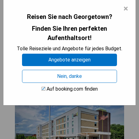
- Kostenfreies WLAN
×
- Klimatisierte Zimmer
Reisen Sie nach Georgetown?
- 24-Stunden-Rezeption
- Nichtraucherunterkunft
Finden Sie Ihren perfekten
- Gute Anbindung an lokale Sehenswürdigkeiten
Aufenthaltsort!
Tolle Reiseziele und Angebote für jedes Budget.
PREISE ANZEIGEN
Angebote anzeigen
Nein, danke
Home2 Suites By Hilton
Auf booking.com finden
Georgetown