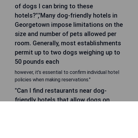
of dogs I can bring to these
hotels?","Many dog-friendly hotels in
Georgetown impose limitations on the
size and number of pets allowed per
room. Generally, most establishments
permit up to two dogs weighing up to
50 pounds each
however, it's essential to confirm individual hotel
policies when making reservations."
"Can I find restaurants near dog-
friendly hotels that allow dogs on
patios?","Yes! Many restaurants near
dog-friendly hotels in Georgetown
accommodate four-legged friends by
allowing them on outdoor patios.