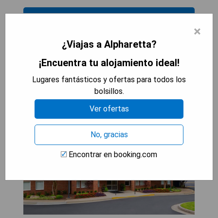
MOSTRAR PRECIOS
×
¿Viajas a Alpharetta?
¡Encuentra tu alojamiento ideal!
Sonesta ES Suites Atlanta
Lugares fantásticos y ofertas para todos los
Alpharetta Windward
bolsillos.
Ver ofertas
No, gracias
Encontrar en booking.com