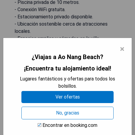
- Piscina privada de 10 metros.
- Conexión WiFi gratuita.
- Estacionamiento privado disponible.
- Ubicación sostenible cerca de atracciones
locales.
- Espacios amplios y cómodos en la villa.
×
MOSTRAR PRECIOS
¿Viajas a Ao Nang Beach?
¡Encuentra tu alojamiento ideal!
Lugares fantásticos y ofertas para todos los
Doo Dee Boutique Resort by
bolsillos.
Swiss Chalet
Ver ofertas
No, gracias
Encontrar en booking.com