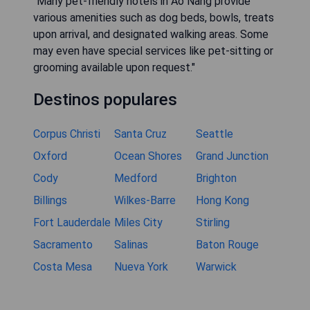
"Many pet-friendly hotels in Ao Nang provide
various amenities such as dog beds, bowls, treats
upon arrival, and designated walking areas. Some
may even have special services like pet-sitting or
grooming available upon request."
Destinos populares
Corpus Christi
Santa Cruz
Seattle
Oxford
Ocean Shores
Grand Junction
Cody
Medford
Brighton
Billings
Wilkes-Barre
Hong Kong
Fort Lauderdale
Miles City
Stirling
Sacramento
Salinas
Baton Rouge
Costa Mesa
Nueva York
Warwick