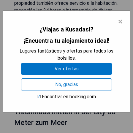
propiedad también ofrece servicio a la habitación,
recepción las 24 horas e intercambio de divisas
para los huéspedes.
×
¿Viajas a Kusadasi?
- Excelente ubicación cerca de atracciones
turísticas.
¡Encuentra tu alojamiento ideal!
- Habitaciones cómodas con aire acondicionado.
Lugares fantásticos y ofertas para todos los
- WiFi gratuito disponible en todo el hotel.
bolsillos.
- Restaurante en las instalaciones.
- Servicio al cliente atento las 24 horas.
Ver ofertas
MOSTRAR PRECIOS
No, gracias
Encontrar en booking.com
Traumhaus mitten in der City 60
Meter zum Meer