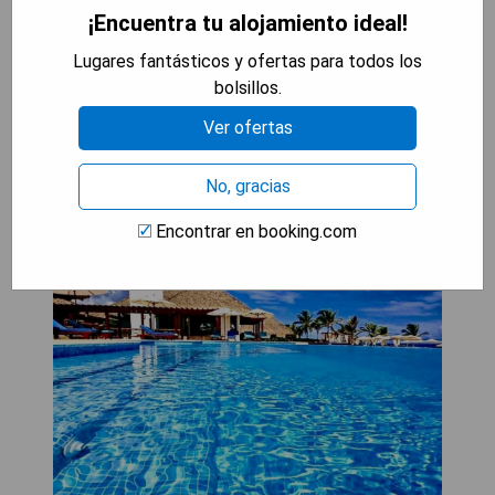
- Opción de alquiler de coches para facilitar la
¡Encuentra tu alojamiento ideal!
exploración local.
Lugares fantásticos y ofertas para todos los
bolsillos.
MOSTRAR PRECIOS
Ver ofertas
No, gracias
Cana Rock Condos
Encontrar en booking.com