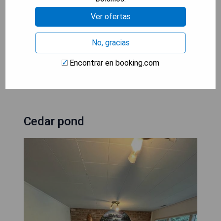
- Jardín amplio para relajarse.
Ver ofertas
- Cocina compartida disponible.
- Servicio de conserjería atento.
No, gracias
- Terraza ideal para disfrutar al aire libre.
Encontrar en booking.com
MOSTRAR PRECIOS
Cedar pond