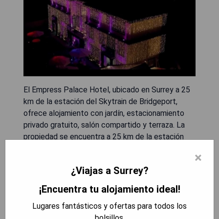
El Empress Palace Hotel, ubicado en Surrey a 25
km de la estación del Skytrain de Bridgeport,
ofrece alojamiento con jardín, estacionamiento
privado gratuito, salón compartido y terraza. La
propiedad se encuentra a 25 km de la estación
del Skytrain de Aberdeen, a 27 km del Coliseo del
×
Pacífico y a 30 km del Centro Olímpico de
¿Viajas a Surrey?
Vancouver. Además, el hotel dispone de cocina
compartida y servicio de conserjería para los
¡Encuentra tu alojamiento ideal!
huéspedes.
Lugares fantásticos y ofertas para todos los
bolsillos.
- Estacionamiento privado gratuito.