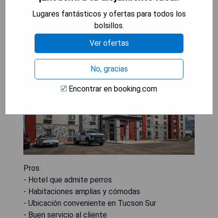
My Place Hotel-Tucson South,
Lugares fantásticos y ofertas para todos los
AZ
bolsillos.
Ver ofertas
No, gracias
Encontrar en booking.com
Pros:
- Hotel que admite perros
- Habitaciones amplias y cómodas
- Ubicación conveniente en Tucson Sur
- Buen servicio al cliente