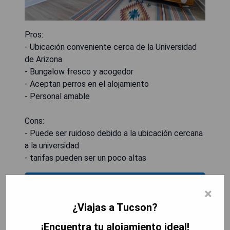
Pros:
- Ubicación conveniente cerca de la Universidad
de Arizona
- Bungalow fresco y acogedor
- Aceptan perros en el alojamiento
- Personal amable
Cons:
- Puede ser ruidoso debido a la ubicación cercana
a la universidad
- tarifas pueden ser un poco altas
MOSTRAR PRECIOS
×
¿Viajas a Tucson?
¡Encuentra tu alojamiento ideal!