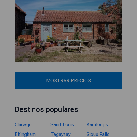
MOSTRAR PRECIOS
Destinos populares
Chicago
Saint Louis
Kamloops
Effingham
Tagaytay
Sioux Falls