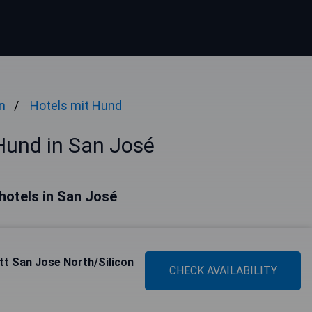
n
Hotels mit Hund
Hund in San José
hotels in San José
ott San Jose North/Silicon
CHECK AVAILABILITY