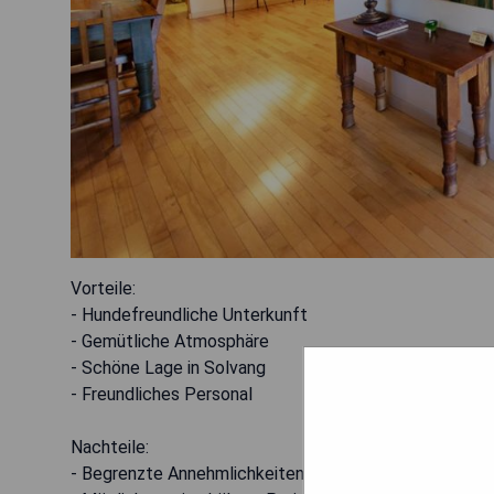
Vorteile:
- Hundefreundliche Unterkunft
- Gemütliche Atmosphäre
- Schöne Lage in Solvang
- Freundliches Personal
Nachteile:
- Begrenzte Annehmlichkeiten