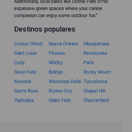
Additionally, local parks like Duthie Park offer
expansive green spaces where your canine
companion can enjoy some outdoor fun."
Destinos populares
Corpus Christi
Nueva Orleans
Albuquerque
Saint Louis
Phoenix
Revelstoke
Cody
Whitby
París
Sioux Falls
Billings
Rocky Mount
Keswick
Wisconsin Dells
Tuscaloosa
Santa Rosa
Bryson City
Chapel Hill
Vadodara
Idaho Falls
Chesterfield