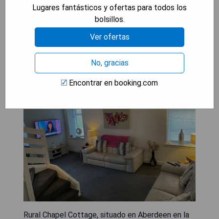
Lugares fantásticos y ofertas para todos los
bolsillos.
Rural Chapel Cottage near
Ver ofertas
airport bar & hot tub
No, gracias
Encontrar en booking.com
Rural Chapel Cottage, situado en Aberdeen en la