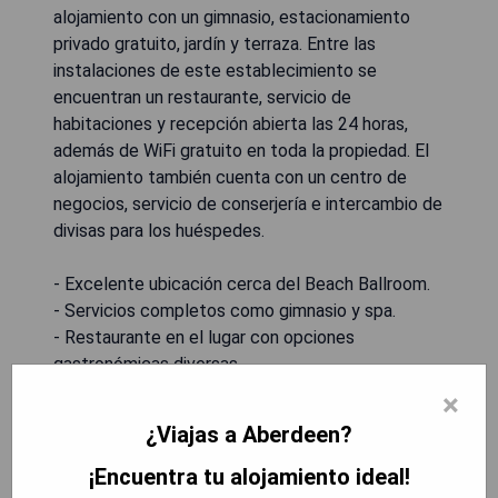
alojamiento con un gimnasio, estacionamiento
privado gratuito, jardín y terraza. Entre las
instalaciones de este establecimiento se
encuentran un restaurante, servicio de
habitaciones y recepción abierta las 24 horas,
además de WiFi gratuito en toda la propiedad. El
alojamiento también cuenta con un centro de
negocios, servicio de conserjería e intercambio de
divisas para los huéspedes.
- Excelente ubicación cerca del Beach Ballroom.
- Servicios completos como gimnasio y spa.
- Restaurante en el lugar con opciones
gastronómicas diversas.
- Estacionamiento gratuito disponible.
×
- Servicio al cliente excepcional las 24 horas.
¿Viajas a Aberdeen?
¡Encuentra tu alojamiento ideal!
MOSTRAR PRECIOS