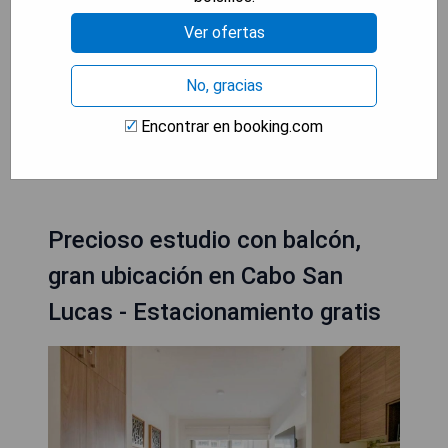
- Instalaciones de lujo incluyendo spa y gimnasio
Ver ofertas
- Amplias opciones gastronómicas en el
restaurante
No, gracias
- Ideal para familias con club infantil disponible
Encontrar en booking.com
MOSTRAR PRECIOS
Precioso estudio con balcón,
gran ubicación en Cabo San
Lucas - Estacionamiento gratis