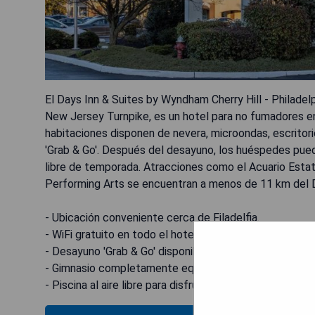
El Days Inn & Suites by Wyndham Cherry Hill - Philadelph
New Jersey Turnpike, es un hotel para no fumadores en 
habitaciones disponen de nevera, microondas, escritori
'Grab & Go'. Después del desayuno, los huéspedes pueden
libre de temporada. Atracciones como el Acuario Estata
Performing Arts se encuentran a menos de 11 km del D
- Ubicación conveniente cerca de Filadelfia.
- WiFi gratuito en todo el hotel.
- Desayuno 'Grab & Go' disponible.
- Gimnasio completamente equipado.
- Piscina al aire libre para disfrutar en verano.