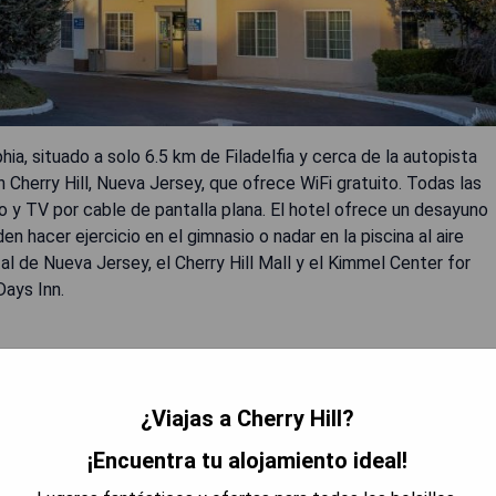
ia, situado a solo 6.5 km de Filadelfia y cerca de la autopista
Cherry Hill, Nueva Jersey, que ofrece WiFi gratuito. Todas las
o y TV por cable de pantalla plana. El hotel ofrece un desayuno
 hacer ejercicio en el gimnasio o nadar en la piscina al aire
l de Nueva Jersey, el Cherry Hill Mall y el Kimmel Center for
ays Inn.
¿Viajas a Cherry Hill?
¡Encuentra tu alojamiento ideal!