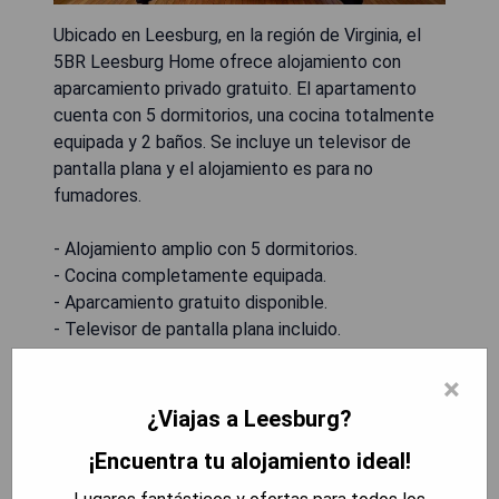
Ubicado en Leesburg, en la región de Virginia, el
5BR Leesburg Home ofrece alojamiento con
aparcamiento privado gratuito. El apartamento
cuenta con 5 dormitorios, una cocina totalmente
equipada y 2 baños. Se incluye un televisor de
pantalla plana y el alojamiento es para no
fumadores.
- Alojamiento amplio con 5 dormitorios.
- Cocina completamente equipada.
- Aparcamiento gratuito disponible.
- Televisor de pantalla plana incluido.
- Propiedad para no fumadores.
×
¿Viajas a Leesburg?
MOSTRAR PRECIOS
¡Encuentra tu alojamiento ideal!