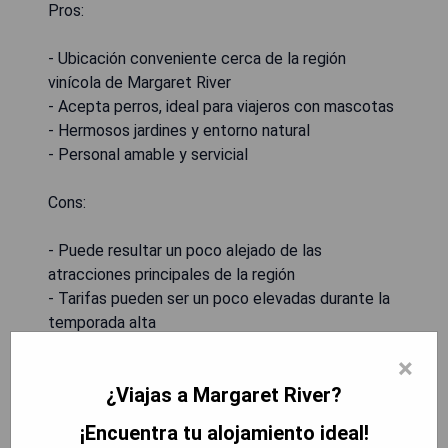
Pros:
- Ubicación conveniente cerca de la región
vinícola de Margaret River
- Acepta perros, ideal para viajeros con mascotas
- Hermosos jardines y entorno natural
- Personal amable y servicial
Cons:
- Puede resultar un poco alejado de las
atracciones principales de la región
- Tarifas pueden ser un poco elevadas durante la
temporada alta
×
MOSTRAR PRECIOS
¿Viajas a Margaret River?
¡Encuentra tu alojamiento ideal!