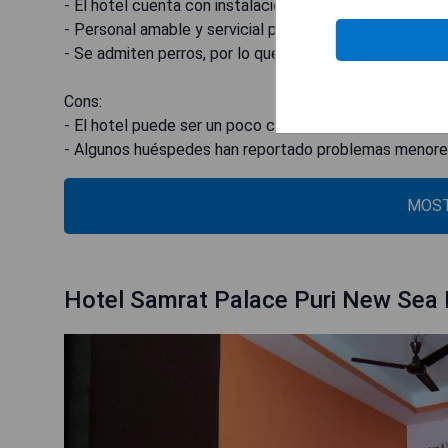
- El hotel cuenta con instalaciones modernas y elegan
- Personal amable y servicial para brindar una experie
- Se admiten perros, por lo que no tienes que dejar a 
Cons:
- El hotel puede ser un poco caro en comparación con 
- Algunos huéspedes han reportado problemas menor
MOST
Hotel Samrat Palace Puri New Sea