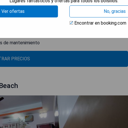
Lugares fantásticos y ofertas para todos los bolsillos.
tes habitaciones
ncia acogedora
Ver ofertas
No, gracias
tu mascota en casa
Encontrar en booking.com
otras opciones en la zona
es de mantenimiento
RAR PRECIOS
 Beach