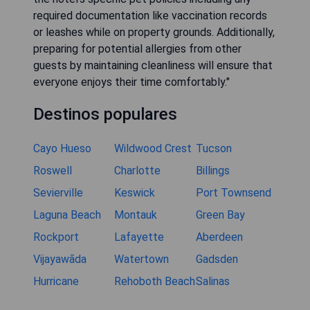
required documentation like vaccination records
or leashes while on property grounds. Additionally,
preparing for potential allergies from other
guests by maintaining cleanliness will ensure that
everyone enjoys their time comfortably."
Destinos populares
Cayo Hueso
Wildwood Crest
Tucson
Roswell
Charlotte
Billings
Sevierville
Keswick
Port Townsend
Laguna Beach
Montauk
Green Bay
Rockport
Lafayette
Aberdeen
Vijayawāda
Watertown
Gadsden
Hurricane
Rehoboth Beach
Salinas