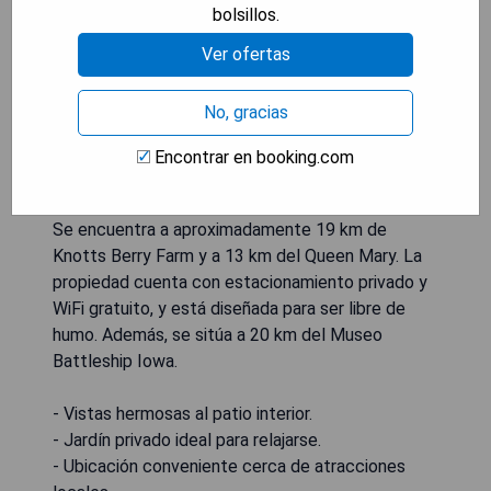
bolsillos.
Ver ofertas
No, gracias
Encontrar en booking.com
Casita Charm, Cozy Character ofrece alojamiento
con vistas al patio interior, un jardín y una terraza.
Se encuentra a aproximadamente 19 km de
Knotts Berry Farm y a 13 km del Queen Mary. La
propiedad cuenta con estacionamiento privado y
WiFi gratuito, y está diseñada para ser libre de
humo. Además, se sitúa a 20 km del Museo
Battleship Iowa.
- Vistas hermosas al patio interior.
- Jardín privado ideal para relajarse.
- Ubicación conveniente cerca de atracciones